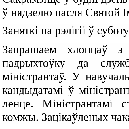
ў нядзелю пасля Святой І
Заняткі па рэлігіі ў субот
Запрашаем хлопцаў з
падрыхтоўку да служ
міністрантаў. У навуча
кандыдатамі ў міністран
ленце. Міністрантамі 
комжы. Зацікаўленых чак