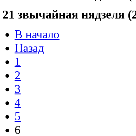
21 звычайная нядзеля (2
В начало
Назад
1
2
3
4
5
6