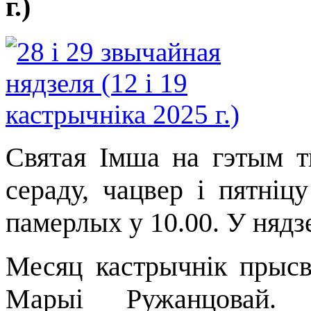
г.)
Святая Імша на гэтым ты
сераду, чацвер і пятніцу
памерлых у 10.00. У нядзе
Месяц кастрычнік прыс
Марыі Ружанцовай. 