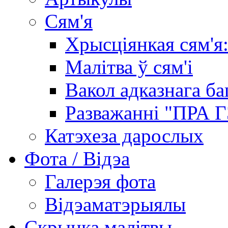
Сям'я
Хрысціянкая сям'я:
Малітва ў сям'і
Вакол адказнага ба
Разважанні "ПРА 
Катэхеза дарослых
Фота / Відэа
Галерэя фота
Відэаматэрыялы
Скрынка малітвы