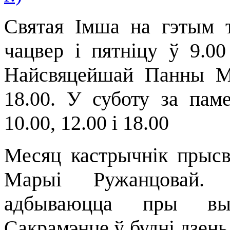
Святая Імша на гэтым т
чацвер і пятніцу ў 9.00
Найсвяцейшай Панны Ма
18.00. У суботу за пам
10.00, 12.00 і 18.00
Месяц кастрычнік прыс
Марыі Ружанцовай. 
адбываюцца пры выс
Сакрамэнце ў будні дзень