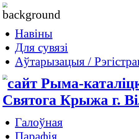
Навіны
Для сувязі
Аўтарызацыя / Рэгістр
Галоўная
Парафія