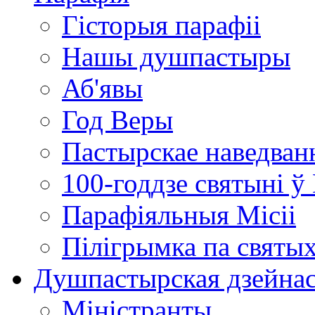
Гісторыя парафіі
Нашы душпастыры
Аб'явы
Год Веры
Пастырскае наведванн
100-годдзе святыні ў
Парафіяльныя Місіі
Пілігрымка па святых
Душпастырская дзейна
Міністранты