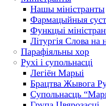
Нашы міністранты
Фармацыйныя сус
Функцыі міністран
Літургія Слова на 
Парафіяльны хор
Рухі і супольнасці
Легіён Марыі
Брацтва Жывога Р
Супольнасць “Мар
Група Цвярозасці