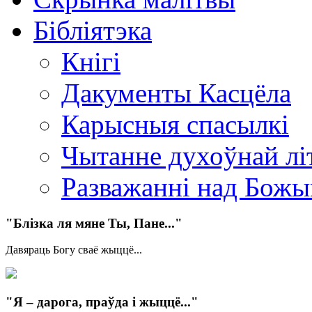
Бібліятэка
Кнігі
Дакументы Касцёла
Карысныя спасылкі
Чытанне духоўнай лі
Разважанні над Бож
"Блізка ля мяне Ты, Пане..."
Давяраць Богу сваё жыццё...
"Я – дарога, праўда і жыццё..."