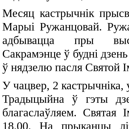
Месяц кастрычнік прыс
Марыі Ружанцовай. Руж
адбывацца пры выс
Сакрамэнце ў будні дзень
ў нядзелю пасля Святой І
У чацвер, 2 кастрычніка, 
Традыцыйна ў гэты дзе
благаслаўляем. Святая 
18.00. На прыканцы лі