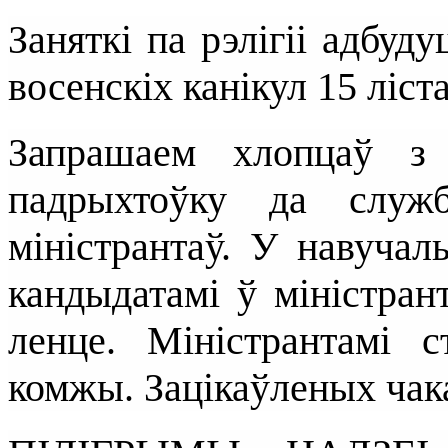
Заняткі па рэлігіі адбуд
восенскіх канікул 15 ліст
Запрашаем хлопцаў з
падрыхтоўку да служ
міністрантаў. У навуча
кандыдатамі ў міністран
ленце. Міністрантамі 
комжы. Зацікаўленых чак