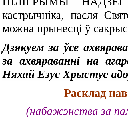
ПІЛІГРЫМЫ НАДЗЕІ
кастрычніка, пасля Свя
можна прынесці ў сакры
Дзякуем за ўсе ахвярав
за ахвяраванні на ага
Няхай Езус Хрыстус адор
Расклад нав
(набажэнства за пам