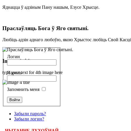
Яднацца ў адзіным Пану нашым, Езусе Хрысце.
Праслаўляць Бога ў Яго святыні.
Любіць адзін аднаго любоўю, якою Хрыстос любіць Свой Касцё
Логин
Image 4 title
type your text for 4th image here
Пароль
Запомнить меня
Забыли пароль?
Забыли логин?
ЧЫТАННЕ ДУХОЎНАЙ