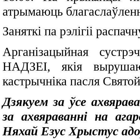
атрымаюць благаслаўленн
Заняткі па рэлігіі распач
Арганізацыйная суст
НАДЗЕІ, якія выруша
кастрычніка пасля Святой
Дзякуем за ўсе ахвярав
за ахвяраванні на ага
Няхай Езус Хрыстус адор