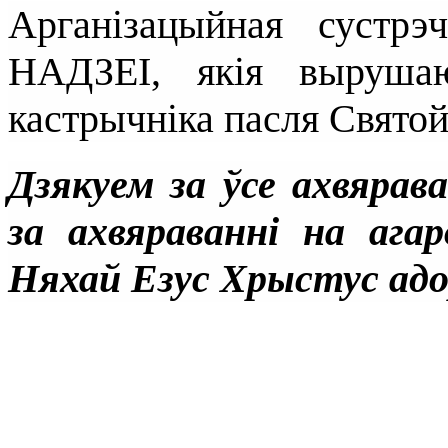
Арганізацыйная суст
НАДЗЕІ, якія выруша
кастрычніка пасля Святой
Дзякуем за ўсе ахвярав
за ахвяраванні на ага
Няхай Езус Хрыстус адор