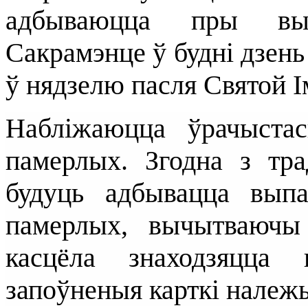
адбываюцца пры выс
Сакрамэнце ў будні дзень
ў нядзелю пасля Святой І
Набліжаюцца ўрачыста
памерлых. Згодна з тр
будуць адбывацца выпа
памерлых, вычытваючы
касцёла знаходзяцца 
запоўненыя карткі належ