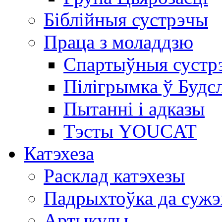
Біблійныя сустрэчы
Праца з моладдзю
Спартыўныя сустр
Пілігрымка ў Будс
Пытанні і адказы
Тэсты YOUCAT
Катэхеза
Расклад катэхезы
Падрыхтоўка да сужэ
Артыкулы