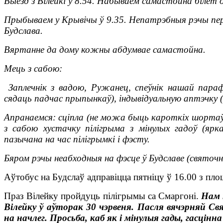
Выезд з Вілейкі ў 8.54. Набываем самастойна білет 
Прыбываем у Крывічы ў 9.35. Непатрэбныя рэчы пер
Будслава.
Вяртанне да дому кожны абдумвае самастойна.
Мець з сабою:
Заплечнік з вадою, Ружанец, спеўнік нашай параф
сядаць падчас прыпынкаў), індывідуальную аптэчку (
Апранаемся: сціпла (не можа быць кароткіх шортаў
з сабою хустачку пілігрыма з мінулых гадоў (ярк
пазычана на час пілігрымкі і фэсту.
Бяром рэчы неабходныя на фэсце ў Будславе (святоч
Аўтобус на Будслаў адправіцца пятніцу ў 16.00 з пло
Праз Вілейку пройдуць пілігрымы са Смаргоні.
Нам 
Вілейку ў аўторак 30 чэрвеня. Пасля вячэрняй Св
на начлег. Просьба, каб як і мінулыя гады, гасцінна