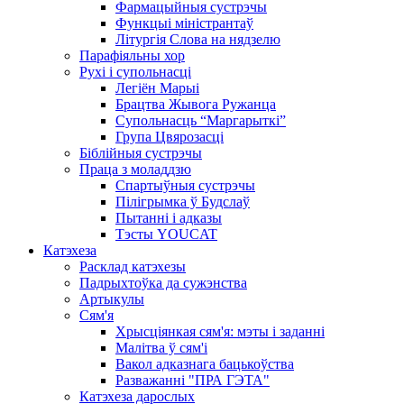
Фармацыйныя сустрэчы
Функцыі міністрантаў
Літургія Слова на нядзелю
Парафіяльны хор
Рухі і супольнасці
Легіён Марыі
Брацтва Жывога Ружанца
Супольнасць “Маргарыткі”
Група Цвярозасці
Біблійныя сустрэчы
Праца з моладдзю
Спартыўныя сустрэчы
Пілігрымка ў Будслаў
Пытанні і адказы
Тэсты YOUCAT
Катэхеза
Расклад катэхезы
Падрыхтоўка да сужэнства
Артыкулы
Сям'я
Хрысціянкая сям'я: мэты і заданні
Малітва ў сям'і
Вакол адказнага бацькоўства
Разважанні "ПРА ГЭТА"
Катэхеза дарослых