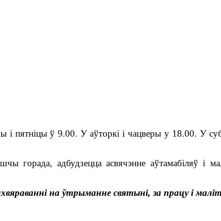
ы і пятніцы ў 9.00. У аўторкі і чацверы у 18.00.
У су
шчы горада, адбудзецца асвячэнне аўтамабіляў і мал
 ахвяраванні на ўтрыманне святыні, за працу і малі