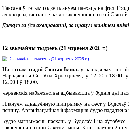
Таксама ў гэтым годзе плануем паехаць на фэст Гродн
ад касцёла, вяртанне пасля заканчэння начной Святой
Дзякую за ўсе ахвяраванні, за працу і малітвы як
12 звычайны тыдзень (21 чэрвеня 2026 г.)
На гэтым тыдні Святая Імша:
у панядзелак і пятні
Нараджэння Св. Яна Хрысціцеля, у 12.00 і 18.00, у
12.00 і ў 18.00.
Чэрвенскія набажэнствы адбываюцца ў буднія дні па
Плануем аднадзённую пілігрымку на фэст у Будслаў 3
пешшу. Арганізацыйная інфармацыя будзе пададзена 
Будзе магчымасць паехаць у Будслаў і на аўтобусе. 
заканчэння начной Святой Імшы. Кошт паездкі 25 руб