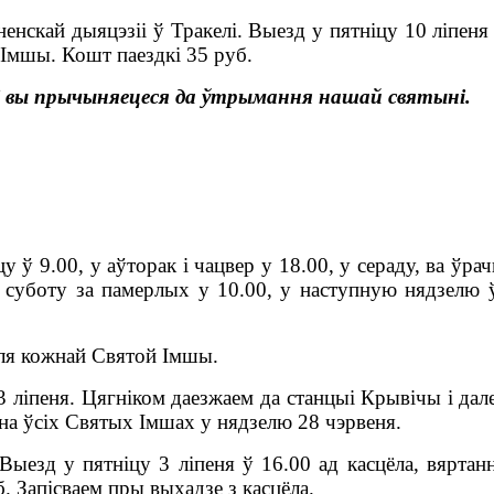
енскай дыяцэзіі ў Тракелі. Выезд у пятніцу 10 ліпеня
 Імшы. Кошт паездкі 35 руб.
імі вы прычыняецеся да ўтрымання нашай святыні.
цу ў 9.00, у аўторак і чацвер у 18.00, у сераду, ва ўра
 суботу за памерлых у 10.00, у наступную нядзелю ў
сля кожнай Святой Імшы.
 ліпеня. Цягніком даезжаем да станцыі Крывічы і дал
на ўсіх Святых Імшах у нядзелю 28 чэрвеня.
Выезд у пятніцу 3 ліпеня ў 16.00 ад касцёла, вяртан
. Запісваем пры выхадзе з касцёла.