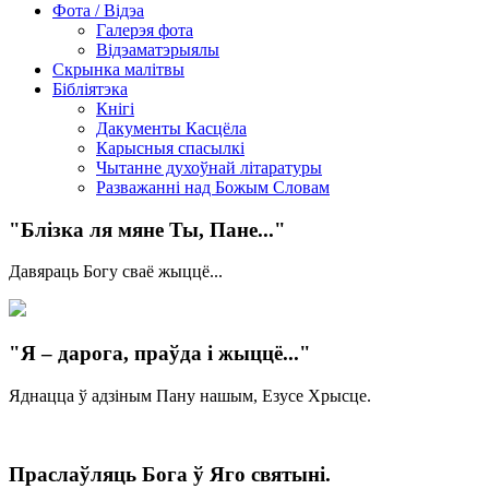
Фота / Відэа
Галерэя фота
Відэаматэрыялы
Скрынка малітвы
Бібліятэка
Кнігі
Дакументы Касцёла
Карысныя спасылкі
Чытанне духоўнай літаратуры
Разважанні над Божым Словам
"Блізка ля мяне Ты, Пане..."
Давяраць Богу сваё жыццё...
"Я – дарога, праўда і жыццё..."
Яднацца ў адзіным Пану нашым, Езусе Хрысце.
Праслаўляць Бога ў Яго святыні.