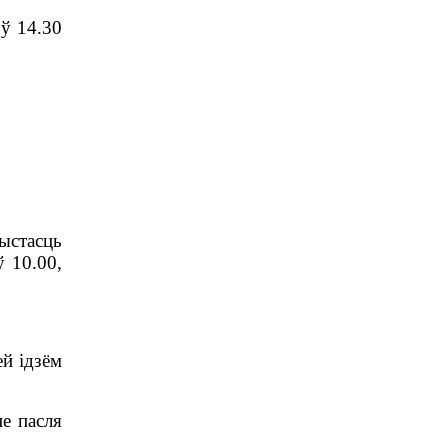
 ў 14.30
чыстасць
 10.00,
ей ідзём
не пасля