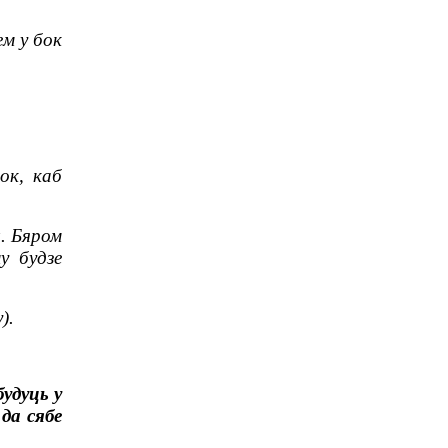
м у бок
ок, каб
. Бяром
у будзе
).
удуць у
да сябе