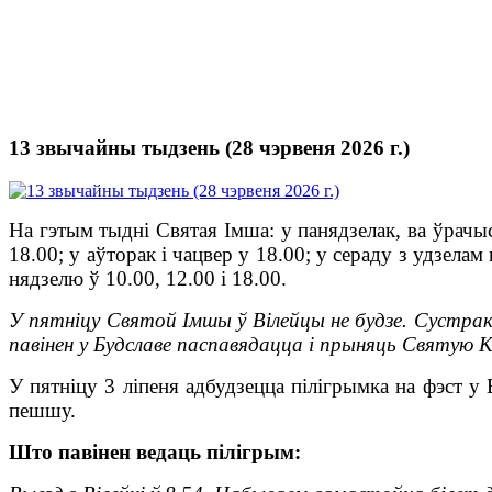
13 звычайны тыдзень (28 чэрвеня 2026 г.)
На гэтым тыдні Святая Імша: у панядзелак, ва ўрачы
18.00; у аўторак і чацвер у 18.00; у сераду з удзела
нядзелю ў 10.00, 12.00 і 18.00.
У пятніцу Святой Імшы ў Вілейцы не будзе. Сустрак
павінен у Будславе паспавядацца і прыняць Святую 
У пятніцу 3 ліпеня адбудзецца пілігрымка на фэст у
пешшу.
Што павінен ведаць пілігрым: