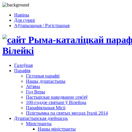
Навіны
Для сувязі
Аўтарызацыя / Рэгістрацыя
Галоўная
Парафія
Гісторыя парафіі
Нашы душпастыры
Аб'явы
Год Веры
Пастырскае наведванне сем'яў
100-годдзе святыні ў Вілейцы
Парафіяльныя Місіі
Пілігрымка па святых месцах Італіі 2014
Душпастырская дзейнасць
Міністранты
Нашы міністранты