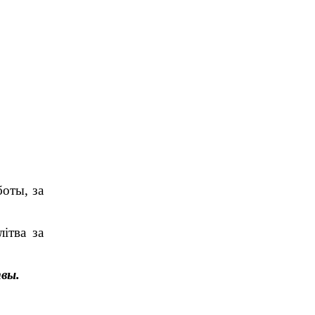
боты, за
ітва за
твы.