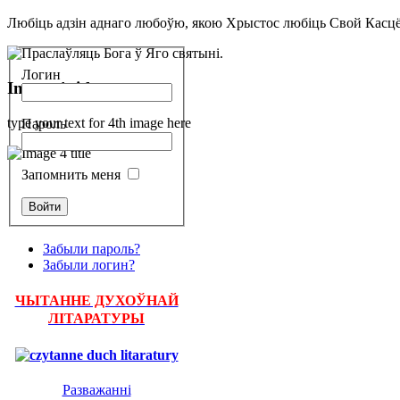
Любіць адзін аднаго любоўю, якою Хрыстос любіць Свой Касцё
Логин
Image 4 title
type your text for 4th image here
Пароль
Запомнить меня
Забыли пароль?
Забыли логин?
ЧЫТАННЕ ДУХОЎНАЙ
ЛІТАРАТУРЫ
Разважанні