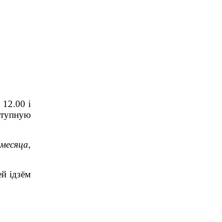
 12.00 і
аступную
месяца,
ей ідзём