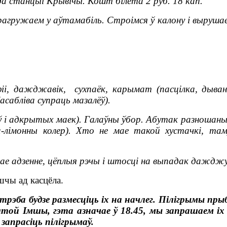
да станцыі Крывічы. Кошт білета 2 руб. 18 кап.
агружаем у аўтамабіль. Строімся ў калону і вырушае
іі, дажджавік, сухпаёк, карымат (пасцілка, дыван
асабліва супраць мазалёў).
 і адкрытых маек). Галаўны ўбор. Абутак разношаны
а-лімонны колер). Хто не мае такой хустачкі, там
нае адзенне, цёплыя рэчы і штосці на выпадак дажджу
шчы ад касцёла.
трэба будзе размесціць іх на начлег. Пілігрымы прыб
ятой Імшы, гэта азначае ў 18.45, мы запрашаем іх 
 запрасіць пілігрымаў.