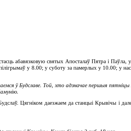
стасць абавязковую святых Апосталаў Пятра і Паўла, у
м пілігрымаў у 8.00; у суботу за памерлых у 10.00; у н
аемся ў Будславе. Той, хто адзначае першыя пятніцы 
Камунію.
 Будслаў. Цягніком даезжаем да станцыі Крывічы і дал