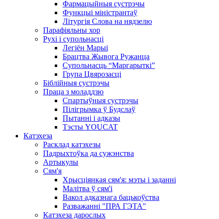
Фармацыйныя сустрэчы
Функцыі міністрантаў
Літургія Слова на нядзелю
Парафіяльны хор
Рухі і супольнасці
Легіён Марыі
Брацтва Жывога Ружанца
Супольнасць “Маргарыткі”
Група Цвярозасці
Біблійныя сустрэчы
Праца з моладдзю
Спартыўныя сустрэчы
Пілігрымка ў Будслаў
Пытанні і адказы
Тэсты YOUCAT
Катэхеза
Расклад катэхезы
Падрыхтоўка да сужэнства
Артыкулы
Сям'я
Хрысціянкая сям'я: мэты і заданні
Малітва ў сям'і
Вакол адказнага бацькоўства
Разважанні "ПРА ГЭТА"
Катэхеза дарослых