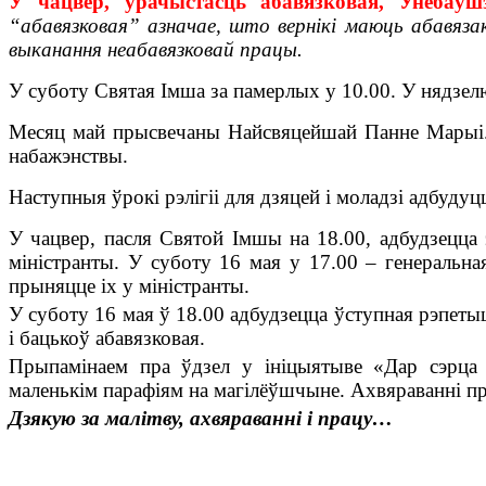
У чацвер, урачыстасць абавязковая, Унебаўш
“абавязковая” азначае, што вернікі маюць абавяз
выканання неабавязковай працы.
У суботу Святая Імша за памерлых у 10.00.
У нядзелю
Месяц май прысвечаны Найсвяцейшай Панне Марыі.
набажэнствы.
Наступныя ўрокі рэлігіі для дзяцей і моладзі адбудуц
У чацвер, пасля Святой Імшы на 18.00, адбудзецца
міністранты. У суботу 16 мая у 17.00 – генеральна
прыняцце іх у міністранты.
У суботу 16 мая ў 18.00 адбудзецца ўступная рэпет
і бацькоў абавязковая.
Прыпамінаем пра ўдзел у ініцыятыве «Дар сэрца д
маленькім парафіям на магілёўшчыне. Ахвяраванні пр
Дзякую за малітву, ахвяраванні і працу…