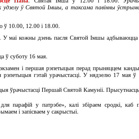
эсце Пана
.
Святая Імша ў 12.00 і 18.00.
Урач
ак удзелу ў Святой Імшы, а таксама павінны ўстрым
 ў 10.00, 12.00 і 18.00.
 У маі кожны дзень пасля Святой Імшы адбываюцца
ца ў суботу 16 мая.
 экзамен і першая рэпетыцыя перад прыняццем канды
я рэпетыцыя гэтай урачыстасці. У нядзелю 17 мая ў 
ыцыя ўрачыстасці Першай Святой Камуніі. Прысутнасць
ля парафій у патрэбе», калі збіраем сродкі, каб 
ымаем і запісваем у сакрыстыі.