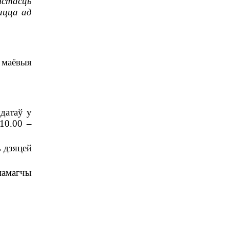
ыстасць
ацца ад
 маёвыя
датаў у
10.00 –
 дзяцей
памагчы