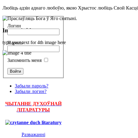
Любіць адзін аднаго любоўю, якою Хрыстос любіць Свой Касцё
Логин
Image 4 title
type your text for 4th image here
Пароль
Запомнить меня
Забыли пароль?
Забыли логин?
ЧЫТАННЕ ДУХОЎНАЙ
ЛІТАРАТУРЫ
Разважанні