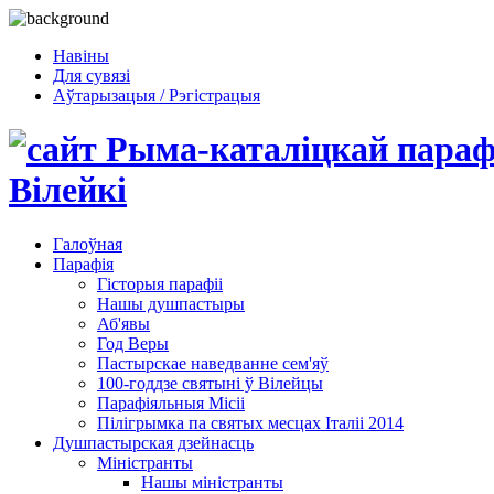
Навіны
Для сувязі
Аўтарызацыя / Рэгістрацыя
Галоўная
Парафія
Гісторыя парафіі
Нашы душпастыры
Аб'явы
Год Веры
Пастырскае наведванне сем'яў
100-годдзе святыні ў Вілейцы
Парафіяльныя Місіі
Пілігрымка па святых месцах Італіі 2014
Душпастырская дзейнасць
Міністранты
Нашы міністранты