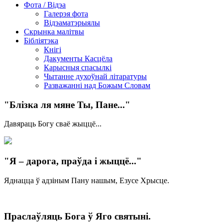
Фота / Відэа
Галерэя фота
Відэаматэрыялы
Скрынка малітвы
Бібліятэка
Кнігі
Дакументы Касцёла
Карысныя спасылкі
Чытанне духоўнай літаратуры
Разважанні над Божым Словам
"Блізка ля мяне Ты, Пане..."
Давяраць Богу сваё жыццё...
"Я – дарога, праўда і жыццё..."
Яднацца ў адзіным Пану нашым, Езусе Хрысце.
Праслаўляць Бога ў Яго святыні.