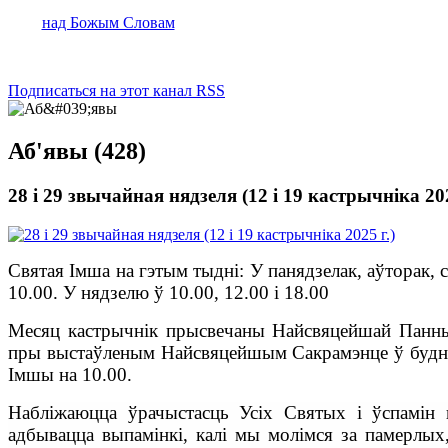
над Божым Словам
Подписаться на этот канал RSS
Аб'явы (428)
28 і 29 звычайная нядзеля (12 і 19 кастрычніка 202
Святая Імша на гэтым тыдні: У панядзелак, аўторак, с
10.00. У нядзелю ў 10.00, 12.00 і 18.00
Месяц кастрычнік прысвечаны Найсвяцейшай Панн
пры выстаўленым Найсвяцейшым Сакрамэнце ў будні 
Імшы на 10.00.
Набліжаюцца ўрачыстасць Усіх Святых і ўспамін 
адбывацца выпамінкі, калі мы молімся за памерлых