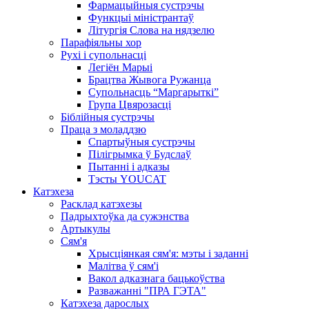
Фармацыйныя сустрэчы
Функцыі міністрантаў
Літургія Слова на нядзелю
Парафіяльны хор
Рухі і супольнасці
Легіён Марыі
Брацтва Жывога Ружанца
Супольнасць “Маргарыткі”
Група Цвярозасці
Біблійныя сустрэчы
Праца з моладдзю
Спартыўныя сустрэчы
Пілігрымка ў Будслаў
Пытанні і адказы
Тэсты YOUCAT
Катэхеза
Расклад катэхезы
Падрыхтоўка да сужэнства
Артыкулы
Сям'я
Хрысціянкая сям'я: мэты і заданні
Малітва ў сям'і
Вакол адказнага бацькоўства
Разважанні "ПРА ГЭТА"
Катэхеза дарослых