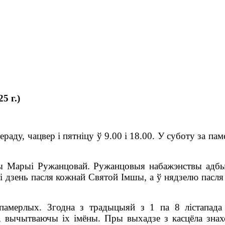
5 г.)
ераду, чацвер і пятніцу ў 9.00 і 18.00. У суботу за па
ы Марыі Ружанцовай. Ружанцовыя набажэнствы адб
дзень пасля кожнай Святой Імшы, а ў нядзелю пасля
памерлых. Згодна з традыцыяй з 1 па 8 лістапада
, вычытваючы іх імёны. Пры выхадзе з касцёла знах