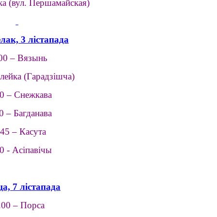
ка (вул. Першамайская)
лак, 3 лістапада
00 – Вязынь
ілейка (Гарадзішча)
0 – Снежкава
0 – Багданава
.45 – Касута
0 - Асіпавічы
а, 7 лістапада
.00 – Порса