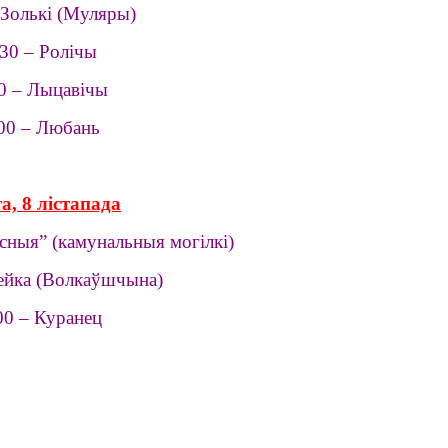
 Золькі (Муляры)
30 – Ролічы
0 – Лыцавічы
00 – Любань
а, 8 лістапада
ясныя” (камунальныя могілкі)
лейка (Волкаўшчына)
00 – Куранец