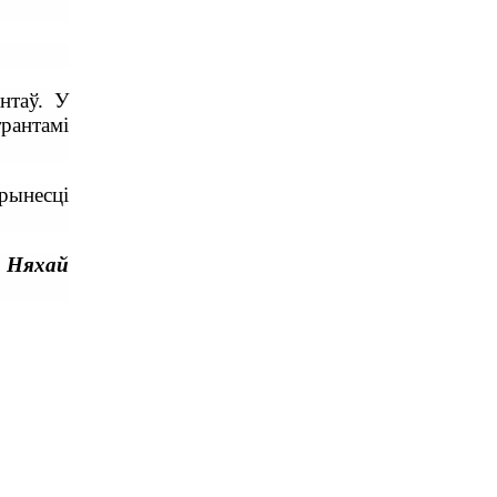
нтаў. У
рантамі
рынесці
. Няхай