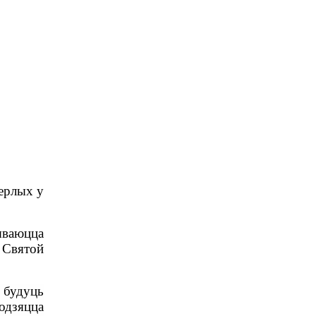
мерлых у
ываюцца
 Святой
 будуць
одзяцца