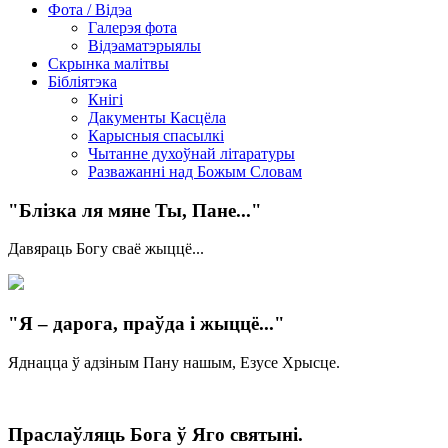
Фота / Відэа
Галерэя фота
Відэаматэрыялы
Скрынка малітвы
Бібліятэка
Кнігі
Дакументы Касцёла
Карысныя спасылкі
Чытанне духоўнай літаратуры
Разважанні над Божым Словам
"Блізка ля мяне Ты, Пане..."
Давяраць Богу сваё жыццё...
"Я – дарога, праўда і жыццё..."
Яднацца ў адзіным Пану нашым, Езусе Хрысце.
Праслаўляць Бога ў Яго святыні.