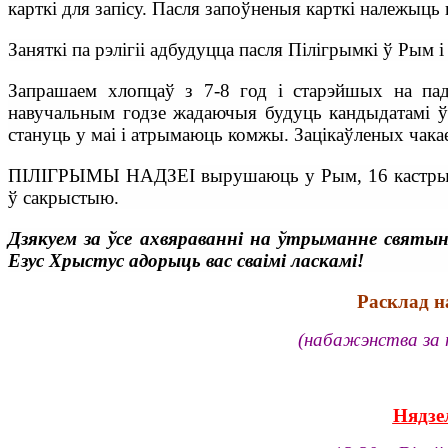
карткі для запісу. Пасля запоўненыя карткі належыць
Заняткі па рэлігіі адбудуцца пасля Пілігрымкі ў Рым і 
Запрашаем хлопцаў з 7-8 год і старэйшых на пад
навучальным годзе жадаючыя будуць кандыдатамі ў 
стануць у маі і атрымаюць комжы. Зацікаўленых чака
ПІЛІГРЫМЫ НАДЗЕІ вырушаюць у Рым, 16 кастрычні
ў сакрыстыю.
Дзякуем за ўсе ахвяраванні на ўтрыманне святыні
Езус Хрыстус адорыць вас сваімі ласкамі!
Расклад н
(набажэнства за п
Нядзел