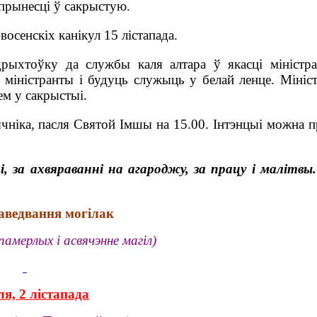
 прынесці ў сакрыстую.
восенскіх канікул 15 лістапада.
рыхтоўку да службы каля алтара ў якасці міністра
міністранты і будуць служыць у белай ленце. Мініст
ем у сакрыстыі.
ка, пасля Святой Імшы на 15.00. Інтэнцыі можна п
, за ахвяраванні на агароджу, за працу і малітвы
аведвання могілак
амерлых і асвячэнне магіл)
я, 2 лістапада