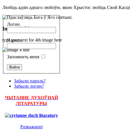
Любіць адзін аднаго любоўю, якою Хрыстос любіць Свой Касцё
Логин
Image 4 title
type your text for 4th image here
Пароль
Запомнить меня
Забыли пароль?
Забыли логин?
ЧЫТАННЕ ДУХОЎНАЙ
ЛІТАРАТУРЫ
Разважанні