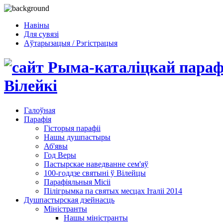
Навіны
Для сувязі
Аўтарызацыя / Рэгістрацыя
Галоўная
Парафія
Гісторыя парафіі
Нашы душпастыры
Аб'явы
Год Веры
Пастырскае наведванне сем'яў
100-годдзе святыні ў Вілейцы
Парафіяльныя Місіі
Пілігрымка па святых месцах Італіі 2014
Душпастырская дзейнасць
Міністранты
Нашы міністранты