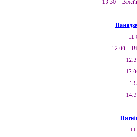
13.30 – Вілей
Панядзе
11.
12.00 – В
12.3
13.0
13
14.3
Пятніц
11